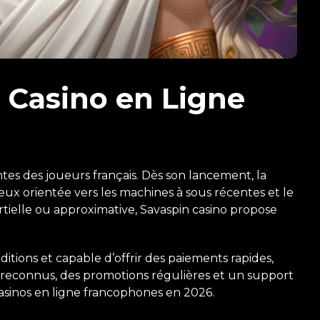
u Casino en Ligne
es des joueurs français. Dès son lancement, la
eux orientée vers les machines à sous récentes et le
rtielle ou approximative, Savaspin casino propose
ditions et capable d’offrir des paiements rapides,
s reconnus, des promotions régulières et un support
asinos en ligne francophones en 2026.