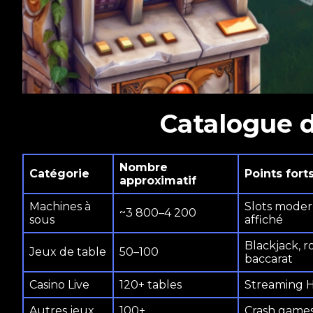
Catalogue d
Nombre
Catégorie
Points fort
approximatif
Machines à
Slots moder
~3 800–4 200
sous
affiché
Blackjack, 
Jeux de table
50–100
baccarat
Casino Live
120+ tables
Streaming H
Autres jeux
100+
Crash games