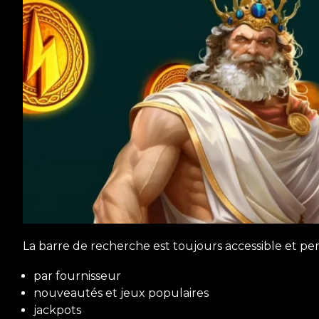
La barre de recherche est toujours accessible et per
par fournisseur
nouveautés et jeux populaires
jackpots