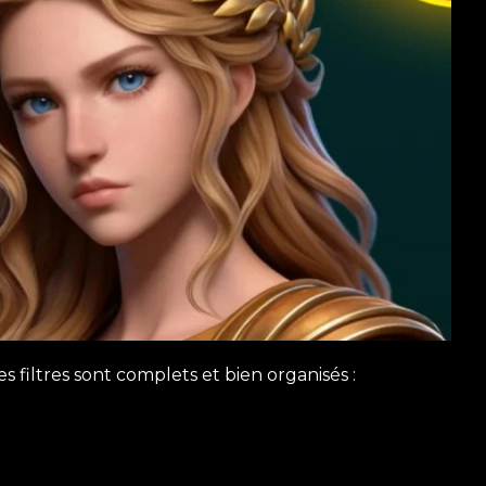
filtres sont complets et bien organisés :