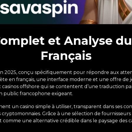
Complet et Analyse d
Français
en 2025, conçu spécifiquement pour répondre aux attent
ète en français, une interface moderne et une offre de j
 casinos offshore qui se contentent d’une traduction pa
n public francophone exigeant.
ent un casino simple à utiliser, transparent dans ses con
es cryptomonnaies. Grâce à une sélection de fournisseur
nt comme une alternative crédible dans le paysage des c