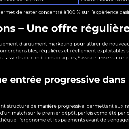
 permet de rester concentré à 100 % sur l’expérience casi
ns – Une offre régulière
quement d’argument marketing pour attirer de nouveaux 
ompréhensibles, régulières et réellement exploitables su
ou assortis de conditions opaques, Savaspin mise sur une
 entrée progressive dans l
t structuré de manière progressive, permettant aux nou
e d’un match sur le premier dépôt, parfois complété par d
thèque, l’ergonomie et les paiements avant de s’engage