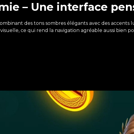
ie – Une interface pen
combinant des tons sombres élégants avec des accents l
ge visuelle, ce qui rend la navigation agréable aussi bien